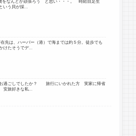
費をなんとか頑張ろう と思い・・・。 時給自足生
う貝が採...
滞在先は、ハーバー（港）で海までは約５分。徒歩でも
たそうでデ...
がお過ごしでしたか？ 旅行にいかれた方 実家に帰省
旅好きな私...