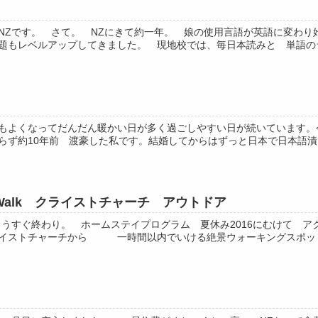
NZです。 さて。 NZにきて約一年。 娘の使用言語が英語に変わり
題もレベルアップしてきました。 現地校では、毎日本読みと 単語のライ
もよくなってだんだん暖かい日が多く過ごしやすい日が続いています。
らず約10年前 渡豪した私です。結婚してからはずっと日本で日本語漬け
rcuit Walk クライストチャーチ アウトドア
もうすぐ終わり。 ホームステイプログラム 夏休み2016にむけて 
イストチャーチから 一時間以内でいける絶景ウォーキングスポット S