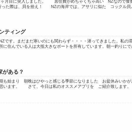
４ヶ月目に突入しました。 居住費がめちゃくちゃ高い NZなので食
った際は、貝を拾え！ NZの海岸では、アサリに似た コックル貝とい
ハンティング
NZです。まだまだ寒いのにも関わらず・・・・潜ってきました。私の
所に住んでいる人は大抵大きなボートを所有しています。朝一釣りにでかけ
家がある？
期も始まり 朝晩はひやっと感じる季節になりました お盆休みいか
思います。 さて、今日は私のオススメアプリを ご紹介致します。 安