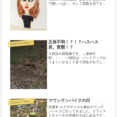
で精いっぱい。そして宿題を完了させ
ることで精いっぱい。一緒に本気で遊
んであげれるのは、週末のみ。明日
は、朝からはりきってお出掛けしよう
ね。一日デートです♡ボルタリングい
って...
正体不明！？！？ハスハス
L
OVECO in Newzealand
君。変態！？
２回目の初投稿です。←意味不
明・・・。一回目は、バックアップが
うまくいかなくて全て消去されてしま
いました(´;ω;｀)(ツイキャス配信中に
お話した）夜、シャワーを浴びてさて
寝ようかなぁと思い。歯磨きしている
と・・外から「ハスハスハスハ
ス・・...
マウンテンバイクの日
L
OVECO in Newzealand
先週末 エクササイズも兼ねマウンテ
ンバイクに行ってきました。クライス
トチャーチの空港のそばにあるマクリ