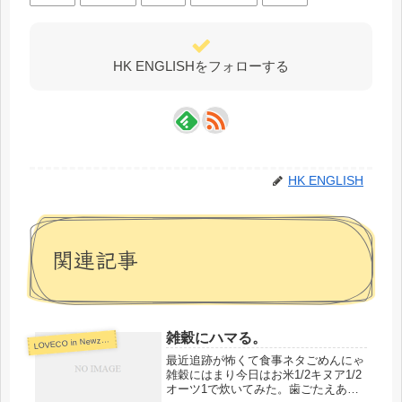
HK ENGLISHをフォローする
HK ENGLISH
関連記事
雑穀にハマる。
L
OVECO in Newzealand
最近追跡が怖くて食事ネタごめんにゃ
雑穀にはまり今日はお米1/2キヌア1/2
オーツ1で炊いてみた。歯ごたえあっ