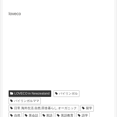
loveco
LOVECO in Newzealand
バイリンガル
バイリンガルママ
日常.海外生活.自然.田舎暮らし.オーガニック.
留学
自然
英会話
英語
英語教育
語学