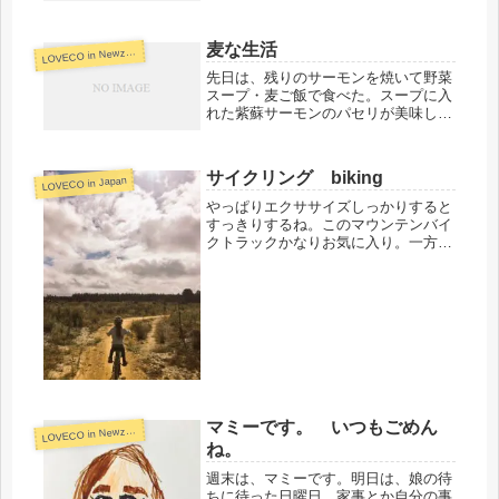
ていい感じお昼は、焼きおにぎりにし
てみようほうれん草のサラダ鶏肉ゆか
り茹で白菜とキャベツの味噌汁いただ
麦な生活
L
OVECO in Newzealand
きます。肌の調子もいい。鶏ゆで...
先日は、残りのサーモンを焼いて野菜
スープ・麦ご飯で食べた。スープに入
れた紫蘇サーモンのパセリが美味しか
った。香りって大事ね❤️サーモンは美
味しかったけど脂が多く感じたので次
回のお買い物は赤肉と鶏モモににしよ
サイクリング biking
LOVECO in Japan
う。3日目の朝はコーヒーとベジマ
イ...
やっぱりエクササイズしっかりすると
すっきりするね。このマウンテンバイ
クトラックかなりお気に入り。一方通
行で、レベル分けされた起伏、カーブ
のある道を走る。レンタルバイクも子
供・大人大人でも子供を乗せれる椅子
のあるものも用意されている。途中休
憩...
マミーです。 いつもごめん
L
OVECO in Newzealand
ね。
週末は、マミーです。明日は、娘の待
ちに待った日曜日。家事とか自分の事