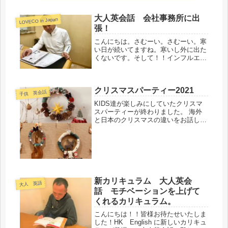
大人英会話 会社事務所に出
LOVECO in Japan
張！
こんにちは。さむーい。さむーい。寒
い日が続いてますね。寒いし外に出た
くないです。そして！！インフルエン
ザ大流行中！私と娘は、去年インフル
にかかり苦しい思いをしました。そん
な時・・。英会話出張サービスがあれ
クリスマスパーティー2021
ばいいのに・・あるんです！！！！ご
子供 英会話
自...
KIDS達が楽しみにしていたクリスマ
スパーティーが終わりました。 海外
と日本のクリスマスの違いをお話した
り、クリスマスに関する単語を学びま
した。 KIDSからは、サンタさんはど
こからくる？ジンジャーブレッドマン
って何？色々な質問が飛び交いま...
新カリキュラム 大人英会
大人 英語
話 モチベーションを上げて
くれるカリキュラム。
こんにちは！！皆様お待たせいたしま
した！HK English に新しいカリキュ