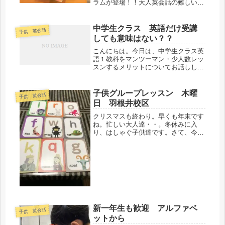
ラムが登場！！大人英会話の難しい所
は、モチベーションの保ち方ですよ
ね？？HKの新カリキュラムは、あな
たにやるぞ！！の気持ちを与えてくれ
中学生クラス 英語だけ受講
子供 英会話
ます！本当これはすごいです。...
しても意味はない？？
こんにちは。今日は、中学生クラス英
語１教科をマンツーマン・少人数レッ
スンするメリットについてお話ししま
す。よく聞くお声の中に「英語をやら
せたいけど、他教科もあるので英語だ
けにフォーカスしてレッスンするとい
子供グループレッスン 木曜
子供 英会話
う決断ができない。」があります。私
日 羽根井校区
も...
クリスマスも終わり。早くも年末です
ね。忙しい大人達・・。冬休みに入
り、はしゃぐ子供達です。さて、今日
は新しくスタートしました小学生レッ
スンのご案内です。木曜日 16：10-
17：00対象 小学2年-小学５年生クラ
ス内容 英検５級の内容で英会...
新一年生も歓迎 アルファベ
子供 英会話
ットから